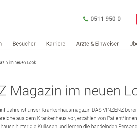
0511 950-0
n
Besucher
Karriere
Ärzte & Einweiser
Üb
zin im neuen Look
Patienten
Besucher
Karriere
Ärzte & Einw
 Magazin im neuen L
nf Jahre ist unser Krankenhausmagazin DAS VINZENZ bereits 
reiche aus dem Krankenhaus vor, erzählen von Patient*innen,
hauen hinter die Kulissen und lernen die handelnden Person