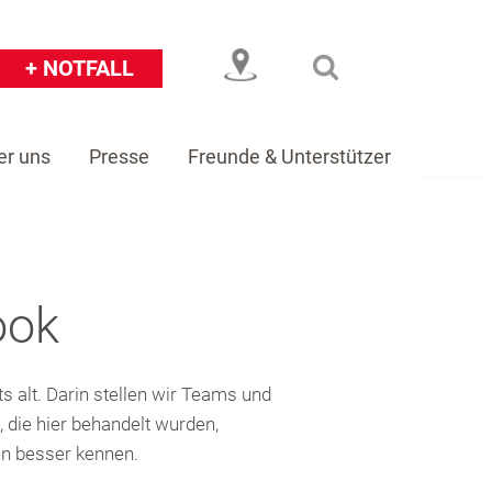
+ NOTFALL
er uns
Presse
Freunde & Unterstützer
eiser
Über uns
Presse
Freunde & Unterstützer
ook
alt. Darin stellen wir Teams und
 die hier behandelt wurden,
en besser kennen.