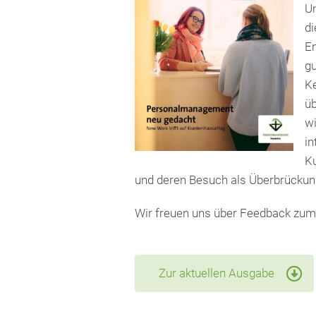
Un
di
En
gu
Ke
üb
wi
in
Ku
und deren Besuch als Überbrückun
Wir freuen uns über Feedback zum 
Zur aktuellen Ausgabe