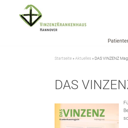
Zum
Inhalt
springen
Patiente
Startseite
»
Aktuelles
»
DAS VINZENZ Maga
DAS VINZENZ
Fü
Be
sc