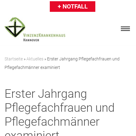
+ NOTFALL
Zum
Inhalt
springen
Startseite
»
Aktuelles
»
Erster Jahrgang Pflegefachfrauen und
Pflegefachmänner examiniert
Patienten
Besucher
Erster Jahrgang
Karriere
Pflegefachfrauen und
Ärzte & Einweiser
Pflegefachmänner
Über uns
examiniert