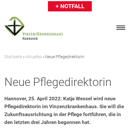
+ NOTFALL
Zum
Inhalt
springen
Startseite
»
Aktuelles
»
Neue Pflegedirektorin
Patienten
Neue Pflegedirektorin
Besucher
Karriere
Hannover, 25. April 2022: Katja Wessel wird neue
Pflegedirektorin im Vinzenzkrankenhaus. Sie will die
Ärzte & Einweiser
Zukunftsausrichtung in der Pflege fortführen, die in
Über uns
den letzten drei Jahren begonnen hat.