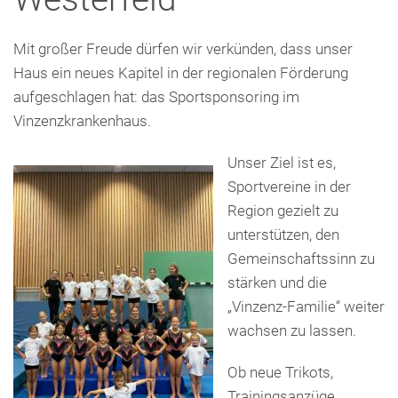
Presse
Freunde & Unterstützer
Mit großer Freude dürfen wir verkünden, dass unser
Haus ein neues Kapitel in der regionalen Förderung
aufgeschlagen hat: das Sportsponsoring im
Vinzenzkrankenhaus.
Unser Ziel ist es,
Sportvereine in der
Region gezielt zu
unterstützen, den
Gemeinschaftssinn zu
stärken und die
„Vinzenz-Familie“ weiter
wachsen zu lassen.
Ob neue Trikots,
Trainingsanzüge,