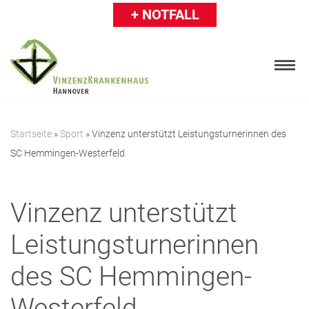
+ NOTFALL
Zum
Inhalt
springen
Startseite
»
Sport
»
Vinzenz unterstützt Leistungsturnerinnen des
SC Hemmingen-Westerfeld
Patienten
Besucher
Vinzenz unterstützt
Karriere
Leistungsturnerinnen
Ärzte & Einweiser
des SC Hemmingen-
Über uns
Westerfeld