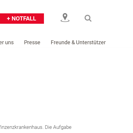
+ NOTFALL
er uns
Presse
Freunde & Unterstützer
eiser
Über uns
Presse
Freunde & Unterstützer
inzenzkrankenhaus. Die Aufgabe