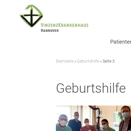
Zum
Inhalt
springen
Patiente
Startseite
»
Geburtshilfe
»
Seite 3
Geburtshilfe