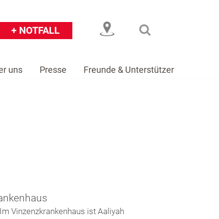
+ NOTFALL
er uns
Presse
Freunde & Unterstützer
eiser
Über uns
Presse
Freunde & Unterstützer
rankenhaus
Im Vinzenzkrankenhaus ist Aaliyah