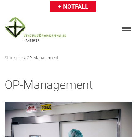
+ NOTFALL
Zum
Inhalt
springen
Startseite
»
OP-Management
Patienten
OP-Management
Besucher
Karriere
Ärzte & Einweiser
Über uns