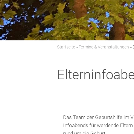
Startseite
»
Termine & Veranstaltungen
»
Elterninfoab
Das Team der Geburtshilfe im V
Infoabends für werdende Eltern 
rund um die Geburt.