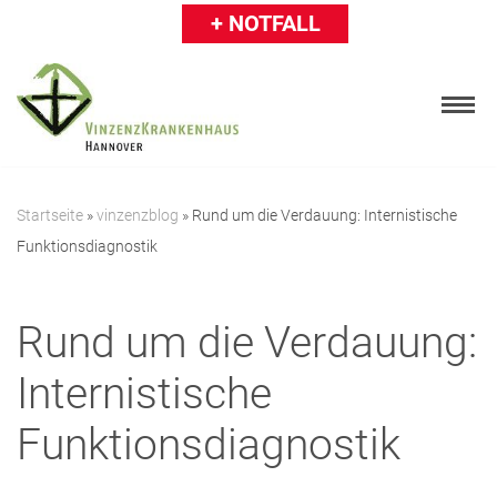
+ NOTFALL
Zum
Inhalt
springen
Startseite
»
vinzenzblog
»
Rund um die Verdauung: Internistische
Funktionsdiagnostik
Patienten
Besucher
Rund um die Verdauung:
Karriere
Internistische
Ärzte & Einweiser
Funktionsdiagnostik
Über uns