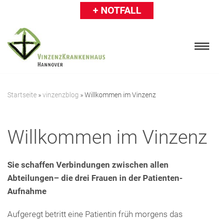
+ NOTFALL
Zum
Inhalt
springen
Startseite
»
vinzenzblog
»
Willkommen im Vinzenz
Patienten
Willkommen im Vinzenz
Besucher
Karriere
Sie schaffen Verbindungen zwischen allen
Abteilungen– die drei Frauen in der Patienten-
Ärzte & Einweiser
Aufnahme
Über uns
Aufgeregt betritt eine Patientin früh morgens das