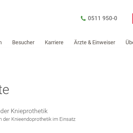
0511 950-0
n
Besucher
Karriere
Ärzte & Einweiser
Üb
Patienten
Besucher
Karriere
Ärzte & Einw
te
der Knieprothetik
 in der Knieendoprothetik im Einsatz