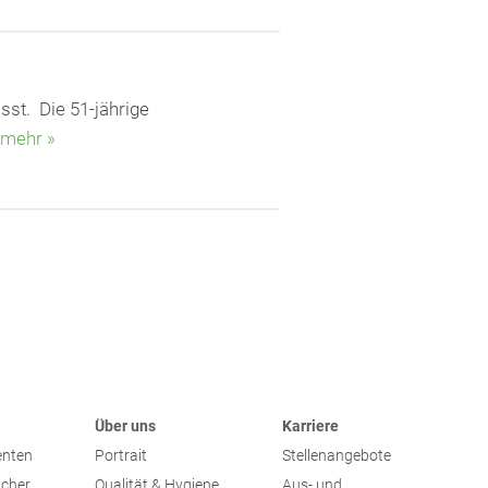
sst. Die 51-jährige
mehr »
Über uns
Karriere
enten
Portrait
Stellenangebote
ucher
Qualität & Hygiene
Aus- und