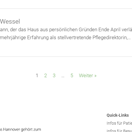
a Wessel
ann, der das Haus aus persönlichen Gründen Ende April verlä
ehrjährige Erfahrung als stellvertretende Pflegedirektorin,…
1
2
3
…
5
Weiter »
Quick-Links
Infos für Pati
Infos für Bes