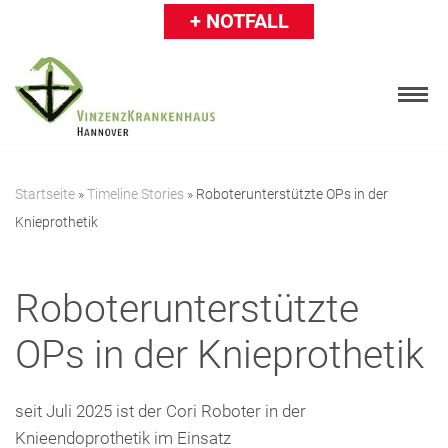
+ NOTFALL
Zum
Inhalt
springen
Startseite
»
Timeline Stories
»
Roboterunterstützte OPs in der
Knieprothetik
Patienten
Besucher
Roboterunterstützte
Karriere
OPs in der Knieprothetik
Ärzte & Einweiser
seit Juli 2025 ist der Cori Roboter in der
Über uns
Knieendoprothetik im Einsatz