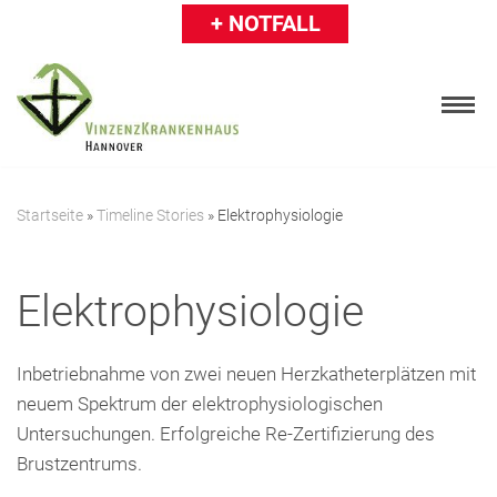
+ NOTFALL
Zum
Inhalt
springen
Startseite
»
Timeline Stories
»
Elektrophysiologie
Patienten
Elektrophysiologie
Besucher
Karriere
Inbetriebnahme von zwei neuen Herzkatheterplätzen mit
neuem Spektrum der elektrophysiologischen
Ärzte & Einweiser
Untersuchungen. Erfolgreiche Re-Zertifizierung des
Über uns
Brustzentrums.