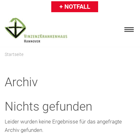
+ NOTFALL
Zum
Inhalt
springen
Startseite
Archiv
Patienten
Besucher
Nichts gefunden
Karriere
Ärzte & Einweiser
Leider wurden keine Ergebnisse für das angefragte
Über uns
Archiv gefunden.