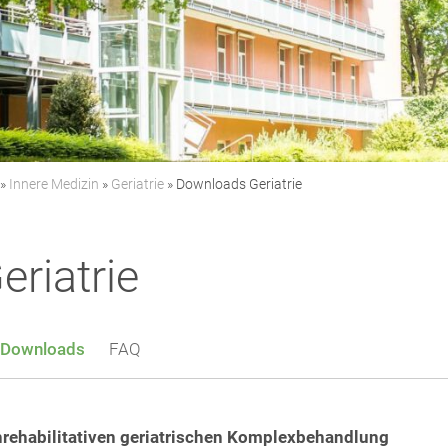
»
Innere Medizin
»
Geriatrie
»
Downloads Geriatrie
riatrie
Downloads
FAQ
hrehabilitativen geriatrischen Komplexbehandlung