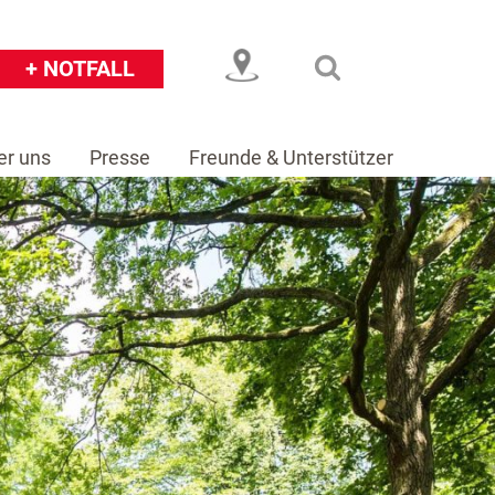
+ NOTFALL
er uns
Presse
Freunde & Unterstützer
eiser
Über uns
Presse
Freunde & Unterstützer