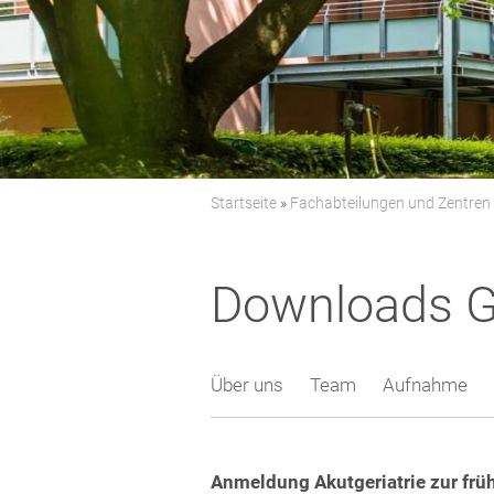
Startseite
»
Fachabteilungen und Zentren
Downloads Ge
Über uns
Team
Aufnahme
Anmeldung Akutgeriatrie zur frü