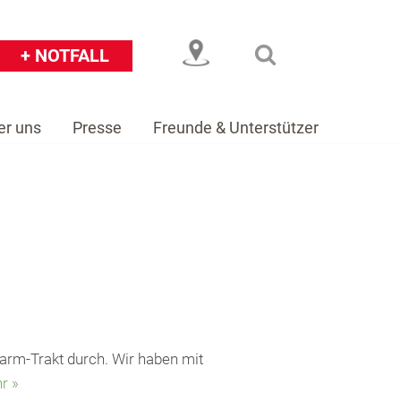
+ NOTFALL
er uns
Presse
Freunde & Unterstützer
eiser
Über uns
Presse
Freunde & Unterstützer
arm-Trakt durch. Wir haben mit
r »