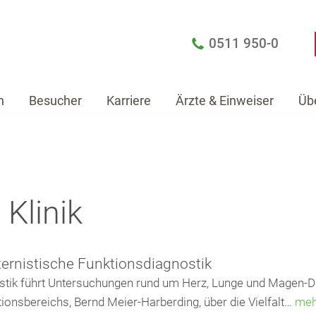
0511 950-0
n
Besucher
Karriere
Ärzte & Einweiser
Üb
Patienten
Besucher
Karriere
Ärzte & Einw
Klinik
ernistische Funktionsdiagnostik
ostik führt Untersuchungen rund um Herz, Lunge und Magen-D
ionsbereichs, Bernd Meier-Harberding, über die Vielfalt…
meh