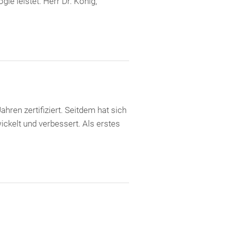
gie leistet. Herr Dr. König,
ren zertifiziert. Seitdem hat sich
ckelt und verbessert. Als erstes