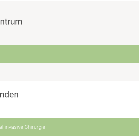
entrum
unden
l invasive Chirurgie