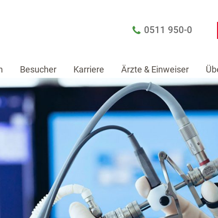
0511 950-0
n
Besucher
Karriere
Ärzte & Einweiser
Üb
Patienten
Besucher
Karriere
Ärzte & Einw