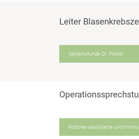
Leiter Blasenkrebsz
Sprechstunde Dr. Polzer
Operationssprechst
Roboter-assistierte und minima