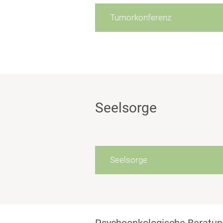
Tumorkonferenz
Seelsorge
Seelsorge
Psychoonkologische Beratu