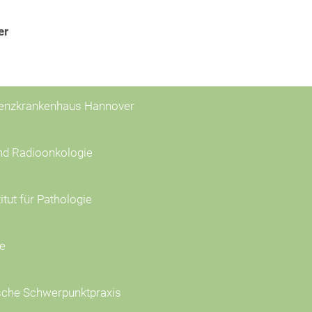
er
zenzkrankenhaus Hannover
nd Radioonkologie
tut für Pathologie
ie
sche Schwerpunktpraxis