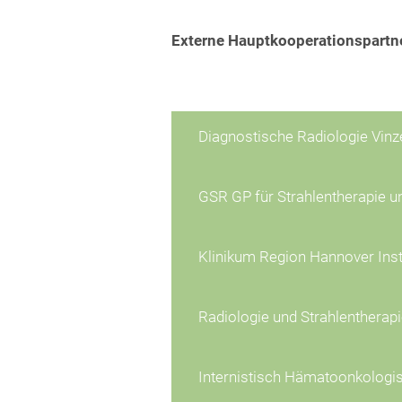
Externe Hauptkooperationspartn
Diagnostische Radiologie Vin
GSR GP für Strahlentherapie u
Klinikum Region Hannover Insti
Radiologie und Strahlentherap
Internistisch Hämatoonkologi