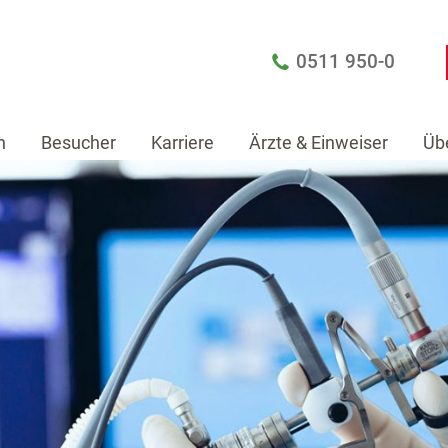
0511 950-0
n
Besucher
Karriere
Ärzte & Einweiser
Üb
Patienten
Besucher
Karriere
Ärzte & Einw