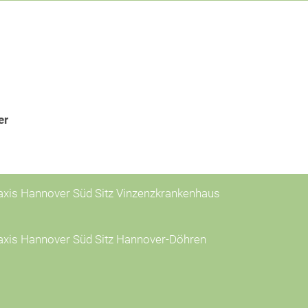
er
xis Hannover Süd Sitz Vinzenzkrankenhaus
axis Hannover Süd Sitz Hannover-Döhren